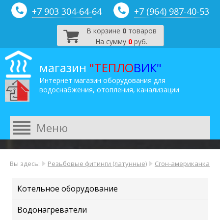
+7 903 304-64-
64
+7 (964) 987-40-53
В корзине
0
товаров
На сумму
0
руб.
магазин
"ТЕПЛО
ВИК"
Интернет магазин оборудования для
водоснабжения, отопления, канализации
Вы здесь:
Резьбовые фитинги (латунные)
Сгон-американка
Котельное оборудование
Водонагреватели