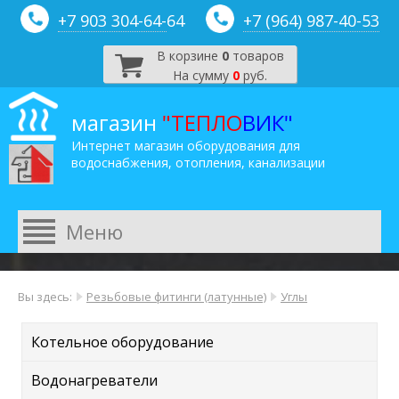
+7 903 304-64-
64
+7 (964) 987-40-53
В корзине
0
товаров
На сумму
0
руб.
магазин
"ТЕПЛО
ВИК"
Интернет магазин оборудования для
водоснабжения, отопления, канализации
Вы здесь:
Резьбовые фитинги (латунные)
Углы
Котельное оборудование
Водонагреватели