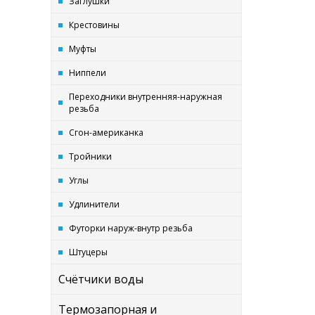
Заглушки
Крестовины
Муфты
Ниппели
Переходники внутренняя-наружная
резьба
Сгон-американка
Тройники
Углы
Удлинители
Футорки наруж-внутр резьба
Штуцеры
Счётчики воды
Термозапорная и