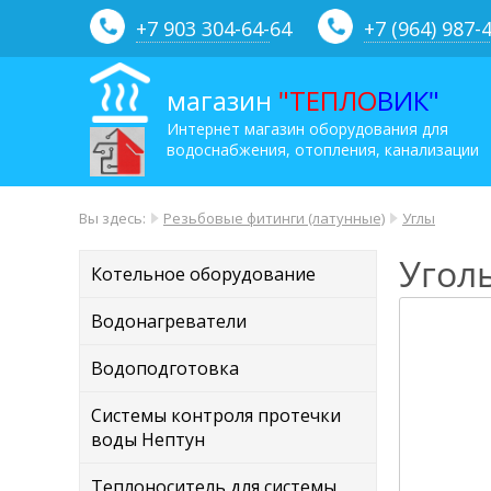
+7 903 304-64-
64
+7 (964) 987-
магазин
"ТЕПЛО
ВИК"
Интернет магазин оборудования для
водоснабжения, отопления, канализации
Вы здесь:
Резьбовые фитинги (латунные)
Углы
Угол
Котельное оборудование
Водонагреватели
Водоподготовка
Системы контроля протечки
воды Нептун
Теплоноситель для системы