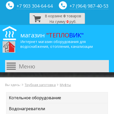
+7 903 304-64-
64
+7 (964) 987-40-53
В корзине
0
товаров
На сумму
0
руб.
магазин
"ТЕПЛО
ВИК"
Интернет магазин оборудования для
водоснабжения, отопления, канализации
Вы здесь:
Трубная заготовка
Муфты
Котельное оборудование
Водонагреватели