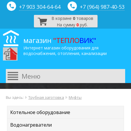
+7 903 304-64-
64
+7 (964) 987-40-53
В корзине
0
товаров
На сумму
0
руб.
магазин
"ТЕПЛО
ВИК"
Интернет магазин оборудования для
водоснабжения, отопления, канализации
Вы здесь:
Трубная заготовка
Муфты
Котельное оборудование
Водонагреватели