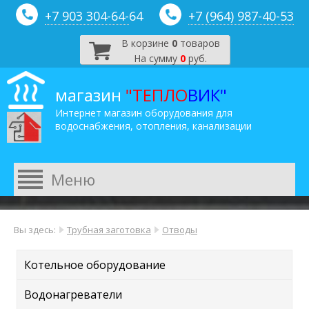
+7 903 304-64-
64
+7 (964) 987-40-53
В корзине
0
товаров
На сумму
0
руб.
магазин
"ТЕПЛО
ВИК"
Интернет магазин оборудования для
водоснабжения, отопления, канализации
Вы здесь:
Трубная заготовка
Отводы
Котельное оборудование
Водонагреватели