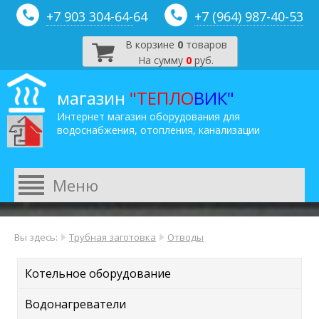
+7 903 304-64-
64
+7 (964) 987-40-53
В корзине
0
товаров
На сумму
0
руб.
магазин
"ТЕПЛО
ВИК"
Интернет магазин оборудования для
водоснабжения, отопления, канализации
Вы здесь:
Трубная заготовка
Отводы
Котельное оборудование
Водонагреватели