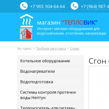
+7 903 304-64-
64
+7 (964) 987-
магазин
"ТЕПЛО
ВИК"
Интернет магазин оборудования для
водоснабжения, отопления, канализации
Вы здесь:
Трубная заготовка
Сгоны
Сгон 
Котельное оборудование
Водонагреватели
Водоподготовка
Системы контроля протечки
воды Нептун
Теплоноситель для системы