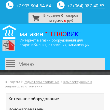
+7 903 304-64-
64
+7 (964) 987-40-53
В корзине
0
товаров
На сумму
0
руб.
магазин
"ТЕПЛО
ВИК"
Интернет магазин оборудования для
водоснабжения, отопления, канализации
Вы здесь:
Радиаторы отопления
Комплектующие к
радиаторам отопления
Котельное оборудование
Водонагреватели