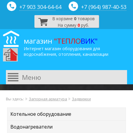
+7 903 304-64-
64
+7 (964) 987-40-53
В корзине
0
товаров
На сумму
0
руб.
магазин
"ТЕПЛО
ВИК"
Интернет магазин оборудования для
водоснабжения, отопления, канализации
Вы здесь:
Запорная арматура
Задвижки
Котельное оборудование
Водонагреватели