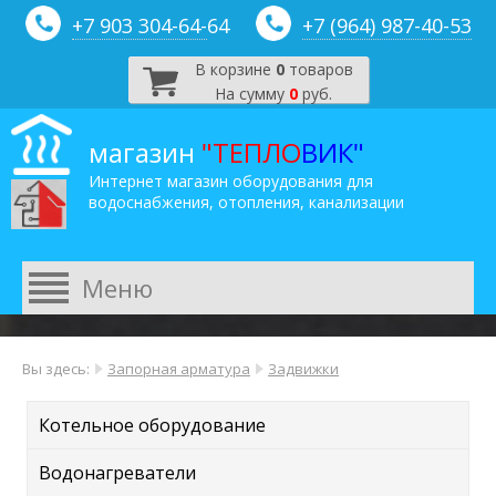
+7 903 304-64-
64
+7 (964) 987-40-53
В корзине
0
товаров
На сумму
0
руб.
магазин
"ТЕПЛО
ВИК"
Интернет магазин оборудования для
водоснабжения, отопления, канализации
Вы здесь:
Запорная арматура
Задвижки
Котельное оборудование
Водонагреватели