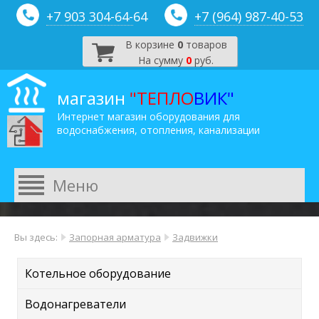
+7 903 304-64-
64
+7 (964) 987-40-53
В корзине
0
товаров
На сумму
0
руб.
магазин
"ТЕПЛО
ВИК"
Интернет магазин оборудования для
водоснабжения, отопления, канализации
Вы здесь:
Запорная арматура
Задвижки
Котельное оборудование
Водонагреватели