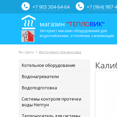
+7 903 304-64-
64
+7 (964) 987-
магазин
"ТЕПЛО
ВИК"
Интернет магазин оборудования для
водоснабжения, отопления, канализации
Вы здесь:
Инструмент для монтажа
Калиб
Котельное оборудование
Водонагреватели
Водоподготовка
Системы контроля протечки
воды Нептун
Теплоноситель для системы