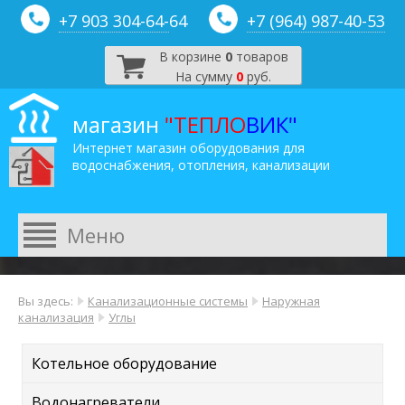
+7 903 304-64-
64
+7 (964) 987-40-53
В корзине
0
товаров
На сумму
0
руб.
магазин
"ТЕПЛО
ВИК"
Интернет магазин оборудования для
водоснабжения, отопления, канализации
Вы здесь:
Канализационные системы
Наружная
канализация
Углы
Котельное оборудование
Водонагреватели