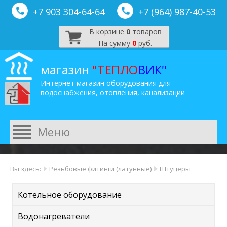
+7 903 304-64-
64
+7 (964) 987-40-53
В корзине
0
товаров
На сумму
0
руб.
магазин
"ТЕПЛО
ВИК"
Интернет магазин оборудования для
водоснабжения, отопления, канализации
Вы здесь:
Резьбовые фитинги (латунные)
Штуцеры
Котельное оборудование
Водонагреватели