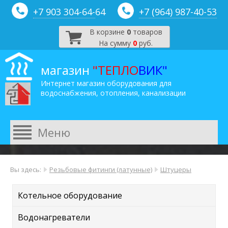
+7 903 304-64-
64
+7 (964) 987-40-53
В корзине
0
товаров
На сумму
0
руб.
магазин
"ТЕПЛО
ВИК"
Интернет магазин оборудования для
водоснабжения, отопления, канализации
Вы здесь:
Резьбовые фитинги (латунные)
Штуцеры
Котельное оборудование
Водонагреватели