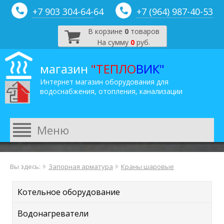
+7 903 304-64-
64
+7 (964) 987-40-53
В корзине
0
товаров
На сумму
0
руб.
магазин
"ТЕПЛО
ВИК"
Интернет магазин оборудования для
водоснабжения, отопления, канализации
Вы здесь:
Запорная арматура
Краны шаровые
Котельное оборудование
Водонагреватели