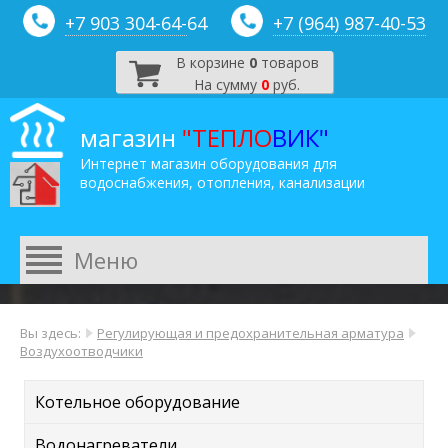
+7 903 304-64-
64
+7 (964) 987-40-53
В корзине
0
товаров
На сумму
0
руб.
магазин
"ТЕПЛО
ВИК"
Интернет магазин оборудования для
водоснабжения, отопления, канализации
Вы здесь:
Регулирующая и предохранительная арматура
Воздухоотводчики
Котельное оборудование
Водонагреватели