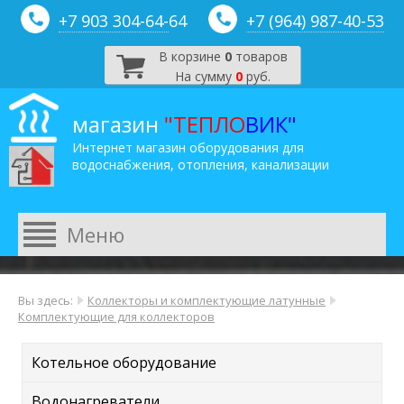
+7 903 304-64-
64
+7 (964) 987-40-53
В корзине
0
товаров
На сумму
0
руб.
магазин
"ТЕПЛО
ВИК"
Интернет магазин оборудования для
водоснабжения, отопления, канализации
Вы здесь:
Коллекторы и комплектующие латунные
Комплектующие для коллекторов
Котельное оборудование
Водонагреватели