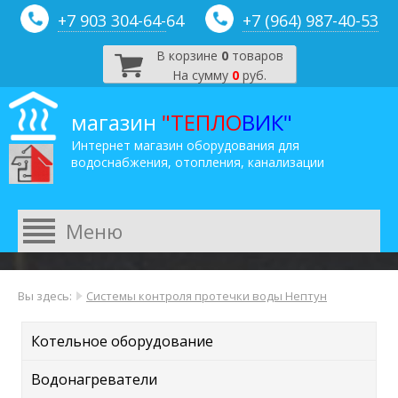
+7 903 304-64-
64
+7 (964) 987-40-53
В корзине
0
товаров
На сумму
0
руб.
магазин
"ТЕПЛО
ВИК"
Интернет магазин оборудования для
водоснабжения, отопления, канализации
Вы здесь:
Системы контроля протечки воды Нептун
Котельное оборудование
Водонагреватели