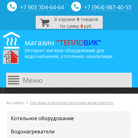
+7 903 304-64-
64
+7 (964) 987-40-53
В корзине
0
товаров
На сумму
0
руб.
магазин
"ТЕПЛО
ВИК"
Интернет магазин оборудования для
водоснабжения, отопления, канализации
Вы здесь:
Системы контроля протечки воды Нептун
Котельное оборудование
Водонагреватели