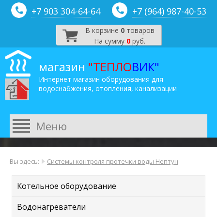
+7 903 304-64-
64
+7 (964) 987-40-53
В корзине
0
товаров
На сумму
0
руб.
магазин
"ТЕПЛО
ВИК"
Интернет магазин оборудования для
водоснабжения, отопления, канализации
Вы здесь:
Системы контроля протечки воды Нептун
Котельное оборудование
Водонагреватели