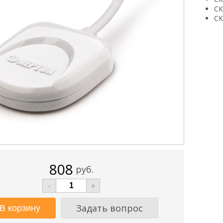
СК
СК
808
руб.
-
+
Задать вопрос