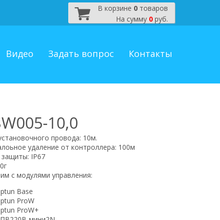
В корзине
0
товаров
На сумму
0
руб.
Видео
Задать вопрос
Контакты
SW005-10,0
установочного провода: 10м.
лоьное удаление от контроллера: 100м
 защиты: IP67
0г
им с модулями управления:
ptun Base
ptun ProW
ptun ProW+
ПВ220В-мини2N