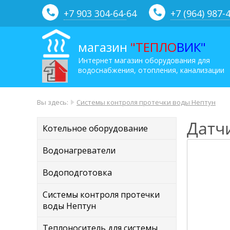
+7 903 304-64-
64
+7 (964) 987-
магазин
"ТЕПЛО
ВИК"
Интернет магазин оборудования для
водоснабжения, отопления, канализации
Вы здесь:
Системы контроля протечки воды Нептун
Датч
Котельное оборудование
Водонагреватели
Водоподготовка
Системы контроля протечки
воды Нептун
Теплоноситель для системы