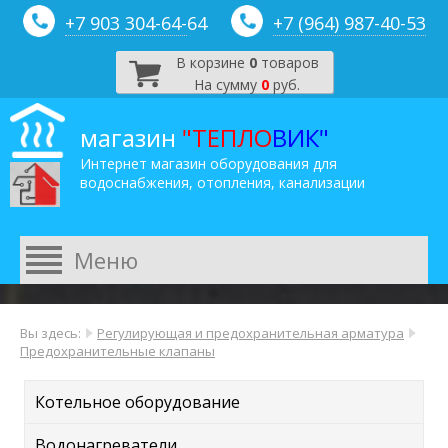
+7 903 304-64-
64
+7 (964) 987-40-53
В корзине
0
товаров
На сумму
0
руб.
магазин
"ТЕПЛО
ВИК"
Интернет магазин оборудования для
водоснабжения, отопления, канализации
Вы здесь:
Регулирующая и предохранительная арматура
Предохранительные клапаны
Котельное оборудование
Водонагреватели