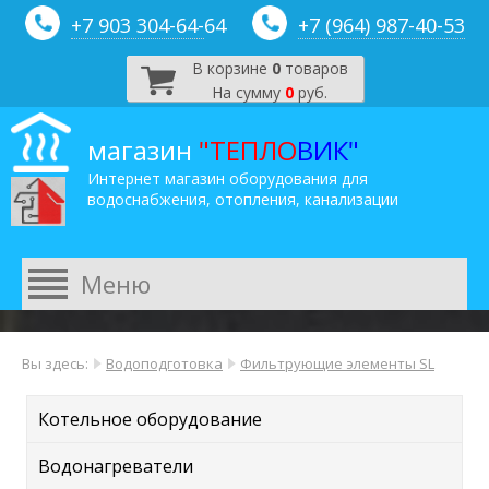
+7 903 304-64-
64
+7 (964) 987-40-53
В корзине
0
товаров
На сумму
0
руб.
магазин
"ТЕПЛО
ВИК"
Интернет магазин оборудования для
водоснабжения, отопления, канализации
Вы здесь:
Водоподготовка
Фильтрующие элементы SL
Котельное оборудование
Водонагреватели