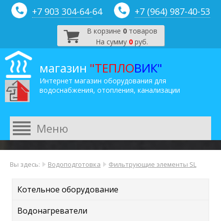
+7 903 304-64-
64
+7 (964) 987-40-53
В корзине
0
товаров
На сумму
0
руб.
магазин
"ТЕПЛО
ВИК"
Интернет магазин оборудования для
водоснабжения, отопления, канализации
Вы здесь:
Водоподготовка
Фильтрующие элементы SL
Котельное оборудование
Водонагреватели