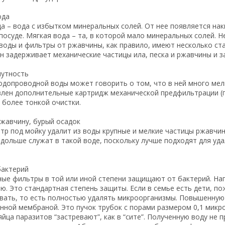
ода
а – вода с избытком минеральных солей. От нее появляется наки
посуде. Мягкая вода – та, в которой мало минеральных солей. Н
 воды и фильтры от ржавчины, как правило, имеют несколько с
н задерживает механические частицы ила, песка и ржавчины и 
мутность
допроводной воды может говорить о том, что в ней много мел
влен дополнительные картридж механической предфильтрации (
 более тонкой очистки.
ржавчину, бурый осадок
тр под мойку удалит из воды крупные и мелкие частицы ржавч
 дольше служат в такой воде, поскольку лучше подходят для уд
бактерий
ые фильтры в той или иной степени защищают от бактерий. На
. Это стандартная степень защиты. Если в семье есть дети, по
вать, то есть полностью удалять микроорганизмы. Повышенную
ной мембраной. Это пучок трубок с порами размером 0,1 микрон
яйца паразитов “застревают”, как в “сите”. Полученную воду не