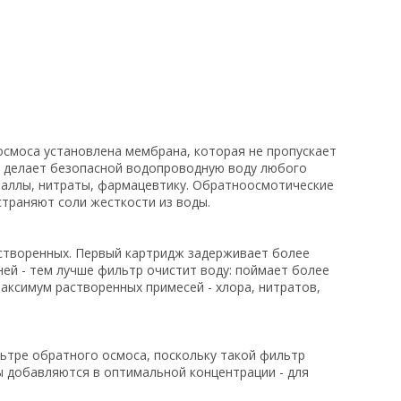
осмоса установлена мембрана, которая не пропускает
тр делает безопасной водопроводную воду любого
еталлы, нитраты, фармацевтику. Обратноосмотические
страняют соли жесткости из воды.
створенных. Первый картридж задерживает более
ней - тем лучше фильтр очистит воду: поймает более
максимум растворенных примесей - хлора, нитратов,
ьтре обратного осмоса, поскольку такой фильтр
ы добавляются в оптимальной концентрации - для