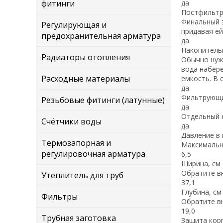
фитинги
да
Постфильт
Финальный 
Регулирующая и
придавая ей
предохранительная арматура
да
Накопитель
Радиаторы отопления
Обычно нужн
вода набере
Расходные материалы
емкость. В 
да
Фильтрующи
Резьбовые фитинги (латунные)
да
Отдельный 
Счётчики воды
да
Давление в
Термозапорная и
Максимальн
регулировочная арматура
6,5
Ширина, см
Обратите вн
Утеплитель для труб
37,1
Глубина, с
Фильтры
Обратите вн
19,0
Трубная заготовка
Защита кор