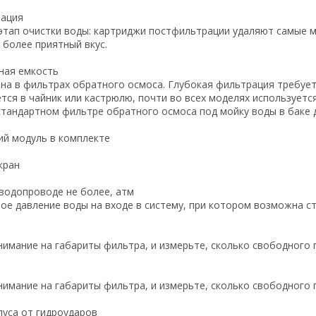
рация
этап очистки воды: картриджи постфильтрации удаляют самые м
 более приятный вкус.
ная емкость
а в фильтрах обратного осмоса. Глубокая фильтрация требует
тся в чайник или кастрюлю, почти во всех моделях используетс
стандартном фильтре обратного осмоса под мойку воды в баке д
й модуль в комплекте
кран
 водопроводе не более, атм
ое давление воды на входе в систему, при котором возможна с
имание на габариты фильтра, и измерьте, сколько свободного 
м
имание на габариты фильтра, и измерьте, сколько свободного 
пуса от гидроударов