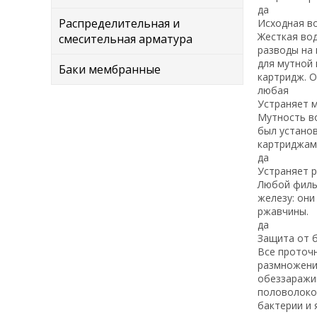
да
Распределительная и
Исходная в
Жесткая вод
смесительная арматура
разводы на 
для мутной
Баки мембранные
картридж. О
любая
Устраняет 
Мутность во
был устано
картриджам
да
Устраняет 
Любой филь
железу: они
ржавчины.
да
Защита от 
Все проточн
размножению
обеззаражи
половолокон
бактерии и 