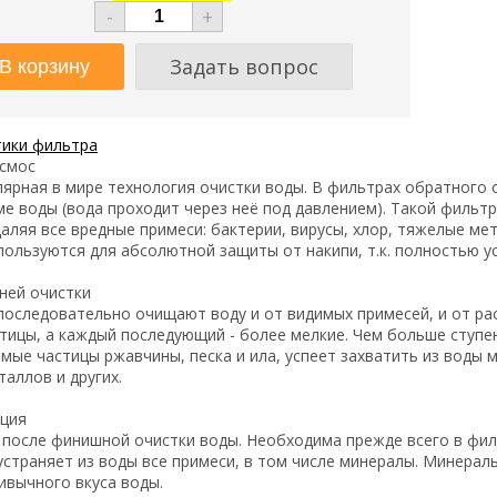
-
+
Задать вопрос
тики фильтра
осмос
ярная в мире технология очистки воды. В фильтрах обратного 
ме воды (вода проходит через неё под давлением). Такой филь
даляя все вредные примеси: бактерии, вирусы, хлор, тяжелые м
ользуются для абсолютной защиты от накипи, т.к. полностью у
еней очистки
последовательно очищают воду и от видимых примесей, и от ра
тицы, а каждый последующий - более мелкие. Чем больше ступе
мые частицы ржавчины, песка и ила, успеет захватить из воды 
аллов и других.
ация
 после финишной очистки воды. Необходима прежде всего в фил
страняет из воды все примеси, в том числе минералы. Минерал
ивычного вкуса воды.