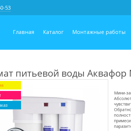
40-53
Главная
Каталог
Монтажные работы
мат питьевой воды Аквафор
ия
Мини-за
т
Абсолют
чувстви
аказ
Обратно
полност
примеси
паразит