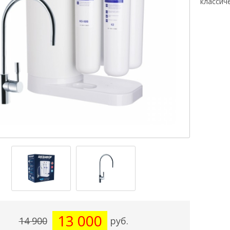
классич
13 000
14 900
руб.