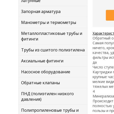
латунные
Запорная арматура
Манометры и термометры
Металлопластиковые трубы и
Характерис
Обратный 
фитинги
Самая попул
ничего, кро
Трубы из сшитого полиэтилена
качества, у
фильтры исп
Аксиальные фитинги
да
Число ступ
Насосное оборудование
Картриджи 
крупные час
мелкие види
Обратные клапаны
тяжелых мет
4
ПНД (полиэтилен низкого
Минерализ
давления)
Происходит
полностью у
Полипропиленовые трубы и
пользы и пр