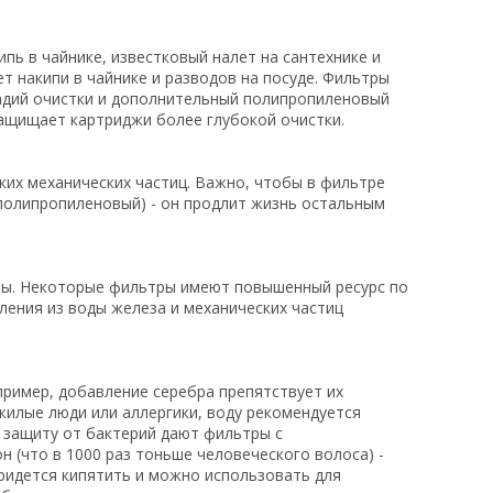
пь в чайнике, известковый налет на сантехнике и
ет накипи в чайнике и разводов на посуде. Фильтры
тадий очистки и дополнительный полипропиленовый
защищает картриджи более глубокой очистки.
ких механических частиц. Важно, чтобы в фильтре
полипропиленовый) - он продлит жизнь остальным
ины. Некоторые фильтры имеют повышенный ресурс по
аления из воды железа и механических частиц
пример, добавление серебра препятствует их
жилые люди или аллергики, воду рекомендуется
 защиту от бактерий дают фильтры с
 (что в 1000 раз тоньше человеческого волоса) -
 придется кипятить и можно использовать для