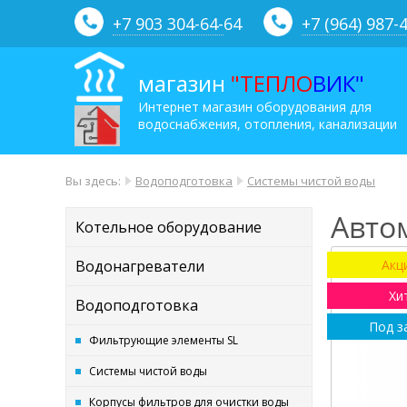
+7 903 304-64-
64
+7 (964) 987-
магазин
"ТЕПЛО
ВИК"
Интернет магазин оборудования для
водоснабжения, отопления, канализации
Вы здесь:
Водоподготовка
Системы чистой воды
Авто
Котельное оборудование
Водонагреватели
Акц
Хи
Водоподготовка
Под з
Фильтрующие элементы SL
Системы чистой воды
Корпусы фильтров для очистки воды