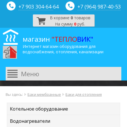
+7 903 304-64-
64
+7 (964) 987-40-53
В корзине
0
товаров
На сумму
0
руб.
магазин
"ТЕПЛО
ВИК"
Интернет магазин оборудования для
водоснабжения, отопления, канализации
Вы здесь:
Баки мембранные
Баки для отопления
Котельное оборудование
Водонагреватели