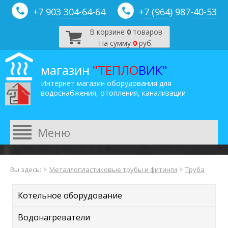
+7 903 304-64-
64
+7 (964) 987-40-53
В корзине
0
товаров
На сумму
0
руб.
магазин
"ТЕПЛО
ВИК"
Интернет магазин оборудования для
водоснабжения, отопления, канализации
Вы здесь:
Металлопластиковые трубы и фитинги
Труба
Котельное оборудование
Водонагреватели