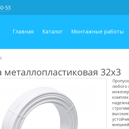
40-53
Главная
Каталог
Монтажные работы
а
а металлопластиковая 32х3
Пропуск
любого 
инженер
комплек
надежна
строгим
высокие
устойчи
внешней