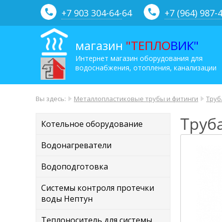
+7 903 304-64-
64
+7 (964) 987-
магазин
"ТЕПЛО
ВИК"
Интернет магазин оборудования для
водоснабжения, отопления, канализации
Вы здесь:
Металлопластиковые трубы и фитинги
Труб
Труб
Котельное оборудование
Водонагреватели
Водоподготовка
Системы контроля протечки
воды Нептун
Теплоноситель для системы