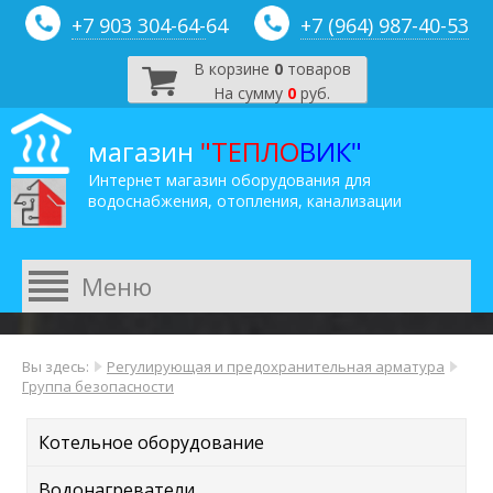
+7 903 304-64-
64
+7 (964) 987-40-53
В корзине
0
товаров
На сумму
0
руб.
магазин
"ТЕПЛО
ВИК"
Интернет магазин оборудования для
водоснабжения, отопления, канализации
Вы здесь:
Регулирующая и предохранительная арматура
Группа безопасности
Котельное оборудование
Водонагреватели