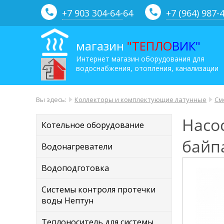
+7 903 304-64-
64
+7 (964) 987-
магазин
"ТЕПЛО
ВИК"
Интернет магазин оборудования для
водоснабжения, отопления, канализации
Вы здесь:
Коллекторы и комплектующие латунные
См
Насо
Котельное оборудование
байп
Водонагреватели
Водоподготовка
Системы контроля протечки
воды Нептун
Теплоноситель для системы