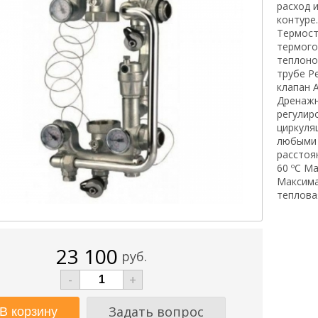
расход 
контуре
Термост
термого
теплоно
трубе Р
клапан 
Дренажн
регулир
циркуля
любыми 
расстоя
60 ºС М
Максима
теплова
23 100
руб.
-
+
Задать вопрос