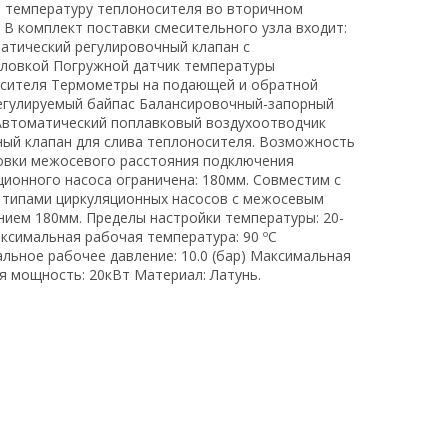
и температуру теплоносителя во вторичном
. В комплект поставки смесительного узла входит:
атический регулировочный клапан с
ловкой Погружной датчик температуры
сителя Термометры на подающей и обратной
егулируемый байпас Балансировочный-запорный
Автоматический поплавковый воздухоотводчик
ый клапан для слива теплоносителя. Возможность
овки межосевого расстояния подключения
ционного насоса ограничена: 180мм. Совместим с
типами циркуляционных насосов с межосевым
нием 180мм. Пределы настройки температуры: 20-
аксимальная рабочая температура: 90 ºС
льное рабочее давление: 10.0 (бар) Максимальная
я мощность: 20кВт Материал: Латунь.