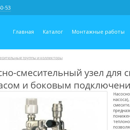
40-53
Главная
Каталог
Монтажные работы
есительные группы и коллекторы
сно-смесительный узел для 
асом и боковым подключен
Насосно
насоса),
смесите
предназ
понижен
теплоно
позволя