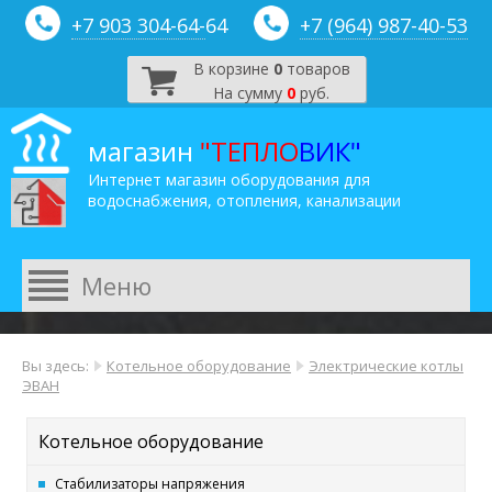
+7 903 304-64-
64
+7 (964) 987-40-53
В корзине
0
товаров
На сумму
0
руб.
магазин
"ТЕПЛО
ВИК"
Интернет магазин оборудования для
водоснабжения, отопления, канализации
Вы здесь:
Котельное оборудование
Электрические котлы
ЭВАН
Котельное оборудование
Стабилизаторы напряжения