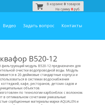
В корзине
0
товаров
На сумму
0
руб.
Видео
Задать вопрос
Контакты
квафор В520-12
 фильтрующий модуль В520-12 предназначен для
ительной очистки водопроводной воды. Модуль
ливается в 20-дюймовые стандартные корпуса и
спользоваться в системах водоснабжения
, коттеджей, кафе, ресторанов, детских садов и
муниципальных объектов.
изготовлен по технологии карбонблок с волокном.
т в оптимальном сочетании уникальные
стые сорбционные материалы марки AQUALEN и