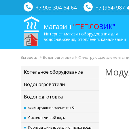
+7 903 304-64-
64
+7 (964) 987-
магазин
"ТЕПЛО
ВИК"
Интернет магазин оборудования для
водоснабжения, отопления, канализации
Вы здесь:
Водоподготовка
Фильтрующие элементы дл
Моду
Котельное оборудование
Водонагреватели
Водоподготовка
Фильтрующие элементы SL
Системы чистой воды
Корпусы фильтров для очистки воды