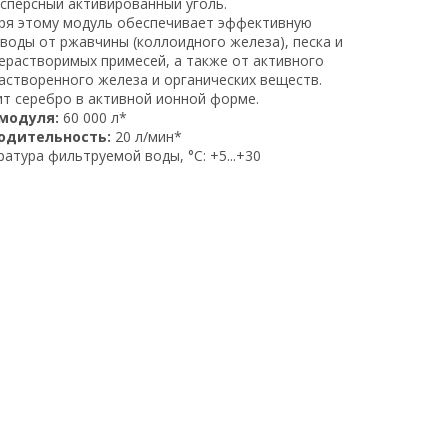
сперсный активированный уголь.
ря этому модуль обеспечивает эффективную
 воды от ржавчины (коллоидного железа), песка и
нерастворимых примесей, а также от активного
растворенного железа и органических веществ.
т серебро в активной ионной форме.
 модуля:
60 000 л*
одительность:
20 л/мин*
атура фильтруемой воды, °C: +5...+30