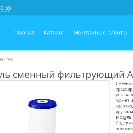
40-53
Главная
Каталог
Монтажные работы
я ГРОС
ль сменный фильтрующий А
Сменный
предвар
устанав
может и
квартир
других 
Модуль 
Содержи
волокни