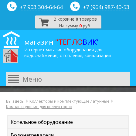
+7 903 304-64-
64
+7 (964) 987-40-53
В корзине
0
товаров
На сумму
0
руб.
магазин
"ТЕПЛО
ВИК"
Интернет магазин оборудования для
водоснабжения, отопления, канализации
Вы здесь:
Коллекторы и комплектующие латунные
Комплектующие для коллекторов
Котельное оборудование
Водонагреватели