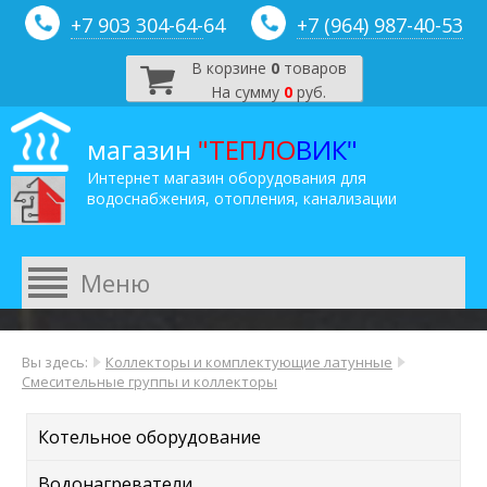
+7 903 304-64-
64
+7 (964) 987-40-53
В корзине
0
товаров
На сумму
0
руб.
магазин
"ТЕПЛО
ВИК"
Интернет магазин оборудования для
водоснабжения, отопления, канализации
Вы здесь:
Коллекторы и комплектующие латунные
Смесительные группы и коллекторы
Котельное оборудование
Водонагреватели