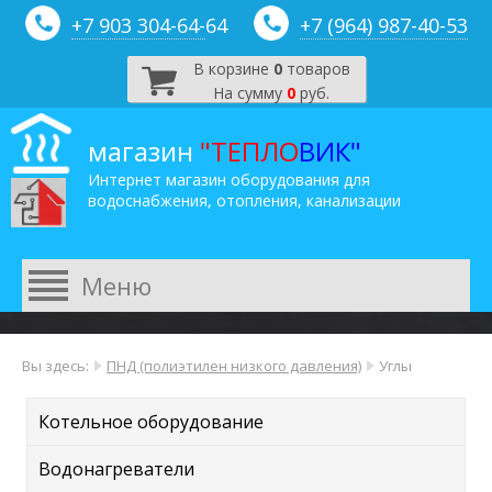
+7 903 304-64-
64
+7 (964) 987-40-53
В корзине
0
товаров
На сумму
0
руб.
магазин
"ТЕПЛО
ВИК"
Интернет магазин оборудования для
водоснабжения, отопления, канализации
Вы здесь:
ПНД (полиэтилен низкого давления)
Углы
Котельное оборудование
Водонагреватели