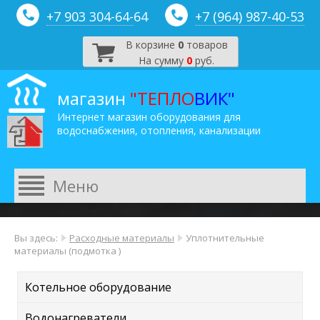
+7 903 304-64-
64
+7 (964) 987-40-53
В корзине
0
товаров
На сумму
0
руб.
магазин
"ТЕПЛО
ВИК"
Интернет магазин оборудования для
водоснабжения, отопления, канализации
Вы здесь:
Расходные материалы
Уплотнительные
материалы (подмотка )
Котельное оборудование
Водонагреватели