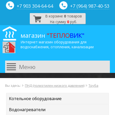
+7 903 304-64-
64
+7 (964) 987-40-53
В корзине
0
товаров
На сумму
0
руб.
магазин
"ТЕПЛО
ВИК"
Интернет магазин оборудования для
водоснабжения, отопления, канализации
Вы здесь:
ПНД (полиэтилен низкого давления)
Труба
Котельное оборудование
Водонагреватели