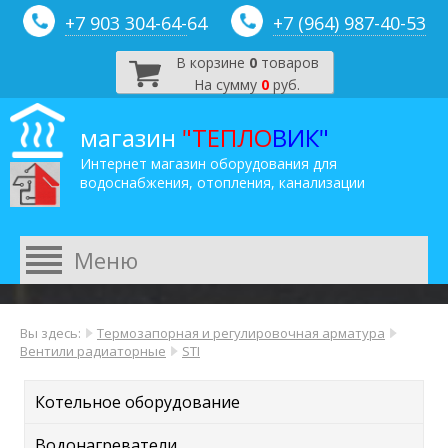
+7 903 304-64-
64
+7 (964) 987-40-53
В корзине
0
товаров
На сумму
0
руб.
магазин
"ТЕПЛО
ВИК"
Интернет магазин оборудования для
водоснабжения, отопления, канализации
Вы здесь:
Термозапорная и регулировочная арматура
Вентили радиаторные
STI
Котельное оборудование
Водонагреватели