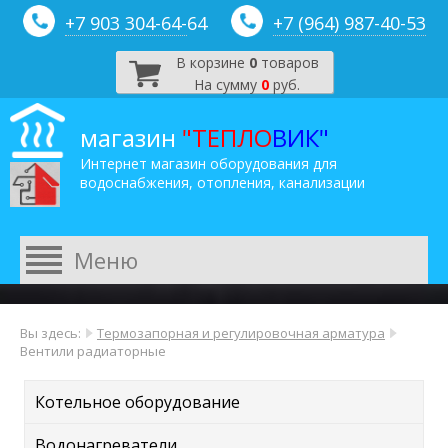
+7 903 304-64-
64
+7 (964) 987-40-53
В корзине
0
товаров
На сумму
0
руб.
магазин
"ТЕПЛО
ВИК"
Интернет магазин оборудования для
водоснабжения, отопления, канализации
Вы здесь:
Термозапорная и регулировочная арматура
Вентили радиаторные
Котельное оборудование
Водонагреватели