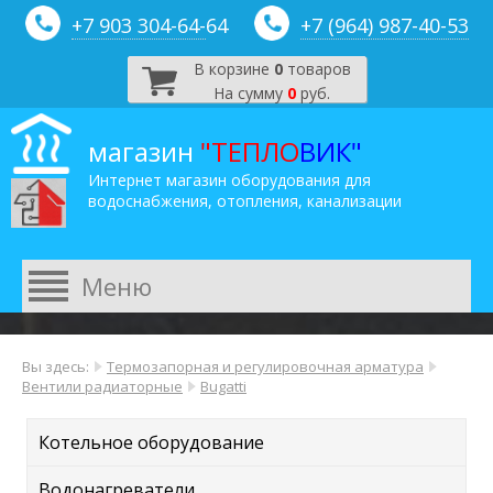
+7 903 304-64-
64
+7 (964) 987-40-53
В корзине
0
товаров
На сумму
0
руб.
магазин
"ТЕПЛО
ВИК"
Интернет магазин оборудования для
водоснабжения, отопления, канализации
Вы здесь:
Термозапорная и регулировочная арматура
Вентили радиаторные
Bugatti
Котельное оборудование
Водонагреватели