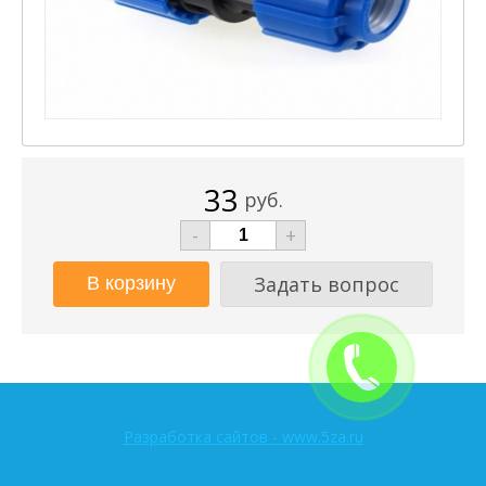
33
руб.
-
+
Задать вопрос
Разработка сайтов - www.5za.ru