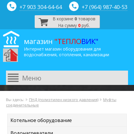
+7 903 304-64-
64
+7 (964) 987-40-53
В корзине
0
товаров
На сумму
0
руб.
магазин
"ТЕПЛО
ВИК"
Интернет магазин оборудования для
водоснабжения, отопления, канализации
Вы здесь:
ПНД (полиэтилен низкого давления)
Муфты
соединительные
Котельное оборудование
Водонагреватели