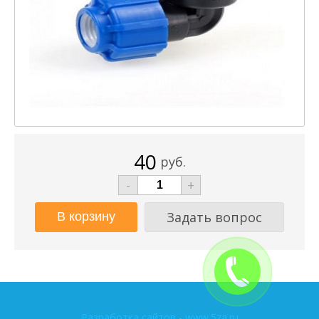
40
руб.
-
+
Задать вопрос
Разработка сайтов - www.5za.ru