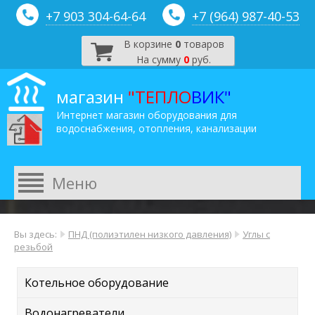
+7 903 304-64-
64
+7 (964) 987-40-53
В корзине
0
товаров
На сумму
0
руб.
магазин
"ТЕПЛО
ВИК"
Интернет магазин оборудования для
водоснабжения, отопления, канализации
Вы здесь:
ПНД (полиэтилен низкого давления)
Углы с
резьбой
Котельное оборудование
Водонагреватели