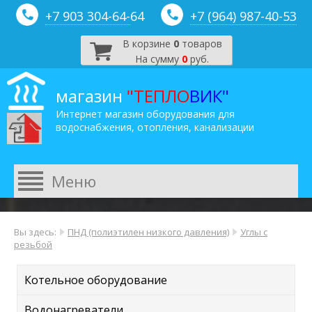
+7 903 304-64-
64
+7 (964) 987-40-53
В корзине
0
товаров
На сумму
0
руб.
магазин
"ТЕПЛО
ВИК"
Интернет магазин оборудования для
водоснабжения, отопления, канализации
Вы здесь:
ПНД (полиэтилен низкого давления)
Углы с
резьбой
Котельное оборудование
Водонагреватели