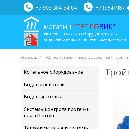
+7 903 304-64-
64
+7 (964) 987-
магазин
"ТЕПЛО
ВИК"
Интернет магазин оборудования для
водоснабжения, отопления, канализации
Вы здесь:
ПНД (полиэтилен низкого давления)
Тройник
Тройн
Котельное оборудование
Водонагреватели
Водоподготовка
Системы контроля протечки
воды Нептун
Теплоноситель для системы