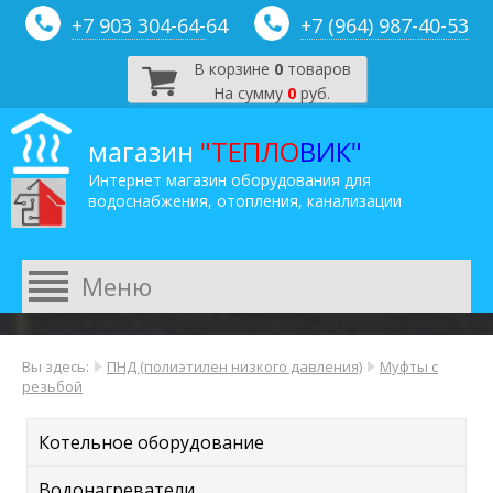
+7 903 304-64-
64
+7 (964) 987-40-53
В корзине
0
товаров
На сумму
0
руб.
магазин
"ТЕПЛО
ВИК"
Интернет магазин оборудования для
водоснабжения, отопления, канализации
Вы здесь:
ПНД (полиэтилен низкого давления)
Муфты с
резьбой
Котельное оборудование
Водонагреватели