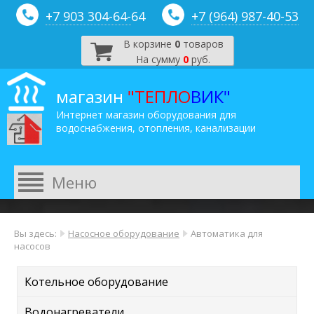
+7 903 304-64-
64
+7 (964) 987-40-53
В корзине
0
товаров
На сумму
0
руб.
магазин
"ТЕПЛО
ВИК"
Интернет магазин оборудования для
водоснабжения, отопления, канализации
Вы здесь:
Насосное оборудование
Автоматика для
насосов
Котельное оборудование
Водонагреватели