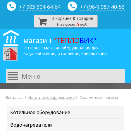
+7 903 304-64-
64
+7 (964) 987-40-53
В корзине
0
товаров
На сумму
0
руб.
магазин
"ТЕПЛО
ВИК"
Интернет магазин оборудования для
водоснабжения, отопления, канализации
Вы здесь:
Насосное оборудование
Скважинные насосы
Котельное оборудование
Водонагреватели