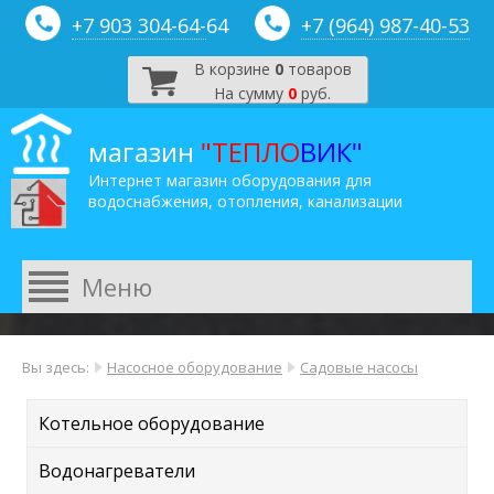
+7 903 304-64-
64
+7 (964) 987-40-53
В корзине
0
товаров
На сумму
0
руб.
магазин
"ТЕПЛО
ВИК"
Интернет магазин оборудования для
водоснабжения, отопления, канализации
Вы здесь:
Насосное оборудование
Садовые насосы
Котельное оборудование
Водонагреватели